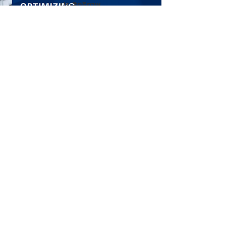
ประสิทธิภาพ
Download
AccuOil System
A
ccuOil Spray System ลดการ
reject และลดค่าใช้จ่ายการดำเนิน
งาน
Download