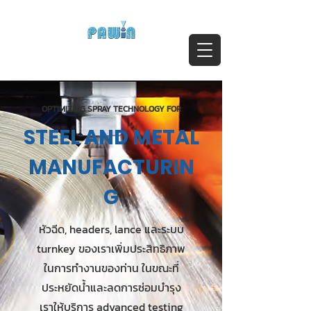
ติดต่อสอบถาม Call:
0-2911-4761-5
Email :
pawin@pawin.co.th
Experts in Spray Technology
OPTIMIZING SPRAY TECHNOLOGY FOR
STEEL AND METAL
MANUFACTURIN
G
หัวฉีด, headers, lance และระบบ
turnkey ของเราเพิ่มประสิทธิภาพ
ในการทำงานของท่าน ในขณะที่
ประหยัดน้ำและลดการซ่อมบำรุง
เราให้บริการ advanced testing