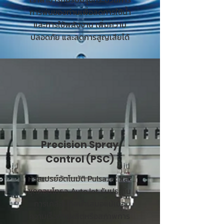
การพ่นของท่านเพื่อลดการใช้น้ำ
และการใช้พลังงาน เพิ่มความ
ปลอดภัย และลดการสูญเสียได้
Precision Spray
Control (PSC)
หัวสเปรย์อัตโนมัติ PulsaJet และ
ชุดคอนโทรล AutoJet รับประกัน
การเคลือบที่สม่ำเสมอแม้เมื่อ
ความเร็วการผลิตหรือสภาพการ