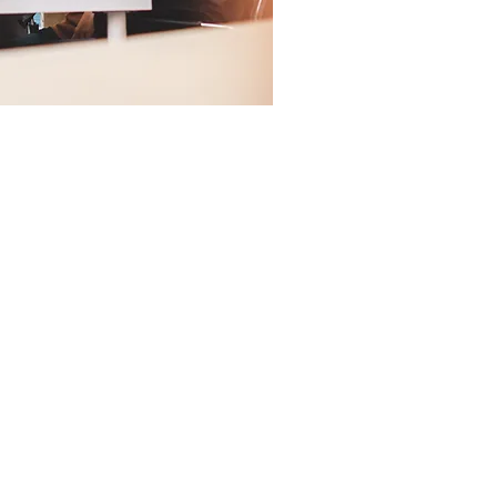
TIONS
COMPANY
 Overview
About
& Washing
Blog
ning
Terms and Conditions of Sale
SERVICES
on
CONTACT
Blow-off
rol
ation
ction