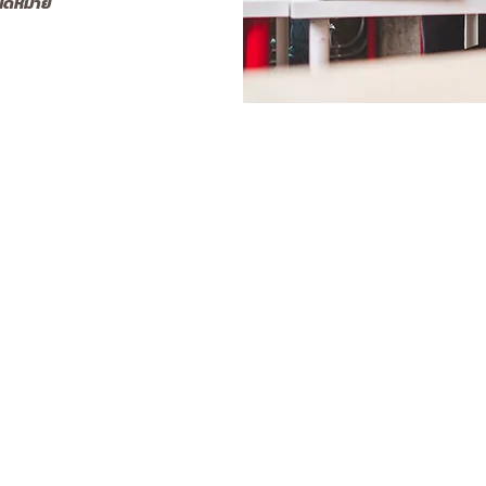
อนัดหมาย
CONTACT
INDUSTRIES
SOLU
About
Industries Overview
Solutions
Full Cone
Automotive
Cleaning 
Can Production
Tank Clea
Flat Spray
Hollow Cone
Car Wash
Coating
Fine Spray
Cement
Lubricati
g
Quick-Connect
Chemical
Drying & 
Air Atomizing
Engineered Wood
Dust Cont
Fogging
Food & Beverage
Humidific
Automatic Spray
Glass
Fire Prote