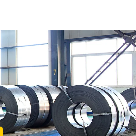
ถาม Call:
0-2911-4761-5
Email :
pawin@pawin.co.th
CONTACT
ด