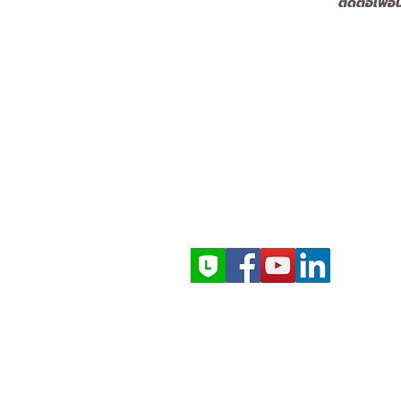
ติดต่อเพื่
EXPERTS IN SPRAY TECHNOLOGY
ให้บริการทั่วประเทศไทย
ทีมวิศวกรในประเทศ
สำรวจ–ติดตั้ง–บริการหลังการขาย
Copyright 2024 PAWIN Engineerin
All Rights Reserved
Address:
168 Moo 7 Axiom 1
Tower, King Kaew Road, Bang
Phli Yai, Bang Phli,