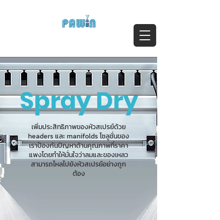
ติดต่อสอบถาม Call:
0-2911-4761-5
Email :
pawin@pawin.co.th
Experts in Spray Technology
Spray Dry
เพิ่มประสิทธิภาพของหัวสเปรย์ด้วย
headers และ manifolds โซลูชั่นของ
เราป้องกันปัญหาด้านคุณภาพที่ราคา
แพงโดยทำให้มั่นใจว่าลมและของเหลว
สามารถไหลไปยังหัวสเปรย์อย่างถูก
ต้อง