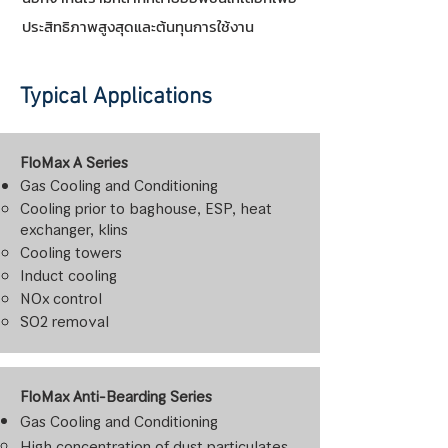
ประสิทธิภาพสูงสุดและต้นทุนการใช้งาน
Typical Applications
FloMax A Series
Gas Cooling and Conditioning
Cooling prior to baghouse, ESP, heat
exchanger, klins
Cooling towers
Induct cooling
NOx control
SO2 removal
FloMax Anti-Bearding Series
Gas Cooling and Conditioning
High concentration of dust particulates