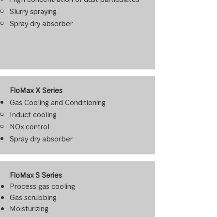
Slurry spraying
Spray dry absorber
FloMax X Series
Gas Co
oling and Conditioning
Induct cooling
NOx control
Spray dry absorber
FloMax S Series
Process gas cooling
Gas scrubbing
Moisturizing