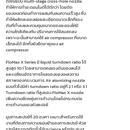
ดีไซน์แบบ multi-stage cross-hole nozzle
ทำให้การทำอะตอมไมต์ได้ดีกว่า โดยตัด
ของเหลวก่อนทำการผสมกับลมความเร็วสูง ซึ่ง
ทำให้ผลิตละอองฝอยละเอียดขนาดเล็กที่แรง
ดันที่ต่ำลงและควบคุมขนาดของละอองให้มี
ความใกล้เคียงกัน ปริมาณการใช้ลมลดลง
เพราะฉะนั้นสามารถใช้ air compressor ที่ขนาด
เล็กลงได้ อีกทั้งยังยืดอายุของ air
compressor
FloMax X Series มี liquid turndown ratio ได้
สูงสุด 10:1 โดยสามารถคงแรงดันของลมได้
และเปลี่ยนอัตราการไหลของของเหลวตาม
สภาพของกระบวนการ Air atomizing nozzle
แบบทั่วไปมีค่า turndown ratio อยู่ที่ 2:1 หรือ 3:1
Turndown ratio ที่สูงของ FloMax X nozzle
เพิ่มความยืดหยุ่นการทำงานโดยไม่กระทบต่อ
การทำงานของหัวสเปรย์
มุมการสเปรย์ที่ 20 องศา เหมาะสำหรับการใช้
งานที่ต้องการความแม่นยำของการสเปรย์ หัวส
เปรย์สามารถติดตั้งได้บน lance หรือท่อ duct