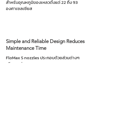
สำหรับอุณหภูมิของเหลวตั้งแต่ 22 ถึง 93
องศาเซลเซียส
Simple and Reliable Design Reduces
Maintenance Time
FloMax S nozzles ประกอบด้วยส่วนต่างๆ
เพียง 3 ส่วน :
1. Nozzle body
2. Spray tips
3. Gaskets
การประกอบสามารถทำได้เพียงไม่กี่นาที
วาง
gasket ลงบนบอดี้และเสียบหัว spray tips
การปรับจูนสามารถทำได้ง่ายได้และประหยัด
หัว
สเปรย์ทั้งหมดสามารถใส่กับหัวบอดี้เดิมได้
Valve regulation package
ลดเวลาติดตั้ง
วัสดุทนต่อการสึกกร่อน
เพิ่มระยะเวลาระหว่าง