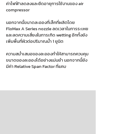
ค่าไฟฟ้าลดลงและยืดอายุการใช้งานของ air
compressor
นอกจากนี้ขนาดละอองที่เล็กที่ผลิตโดย
FloMax A Series nozzle ลดเวลาในการระเหย
และลดความเสี่ยงในการเกิด wetting อีกทั้งยัง
เพิ่มพื้นที่ผิวต่อปริมาณน้ำ 1 ยูนิต
ความสม่ำเสมอของละอองทำให้สามารถควบคุม
ขนาดของละอองได้อย่างแม่นยำ นอกจากนี้ยัง
มีค่า Relative Span Factor ที่แคบ