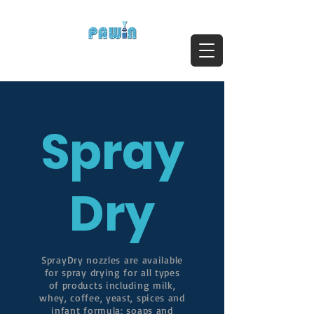
ติดต่อสอบถาม Call:
0-2911-4761-5
Email :
pawin@pawin.co.th
Experts in Spray Technology
Spray
Dry
SprayDry nozzles are available
for spray drying for all types
of products including milk,
whey, coffee, yeast, spices and
infant formula; soaps and