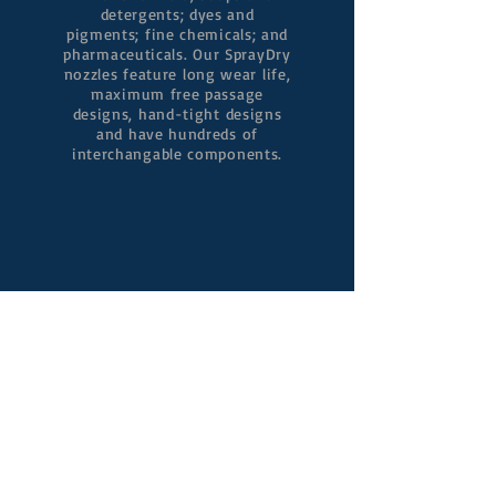
detergents; dyes and
pigments; fine chemicals; and
pharmaceuticals. Our SprayDry
nozzles feature long wear life,
maximum free passage
designs, hand-tight designs
and have hundreds of
interchangable components.