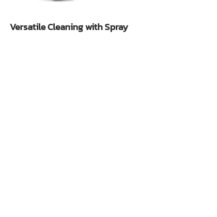
Versatile Cleaning with Spray
Guns & More
ปืนสเปรย์ GunJet® CU150 ออกแบบมาเพื่อ
ความยืดหยุ่นและความแม่นยำ ไม่ว่าคุณจะ
ต้องการล้างทำความสะอาดเบา ๆ หรือฉีดแรง
ดันสูง CU150 มาพร้อมกับรูปแบบสเปรย์ที่ปรับ
ได้และการควบคุมตามหลักสรีรศาสตร์ ทำให้
เป็นเครื่องมืออเนกประสงค์สำหรับการทำความ
สะอาดถังและตู้รถไฟ
คุณประโยชน์หลัก:
น้ำหนักเบา จับถนัดมือ ใช้งานง่าย
ปรับรูปแบบสเปรย์ได้ตามความต้องการ
โครงสร้างทนทาน รองรับการใช้งานระยะยาว
Accessories for Complete
Cleraning