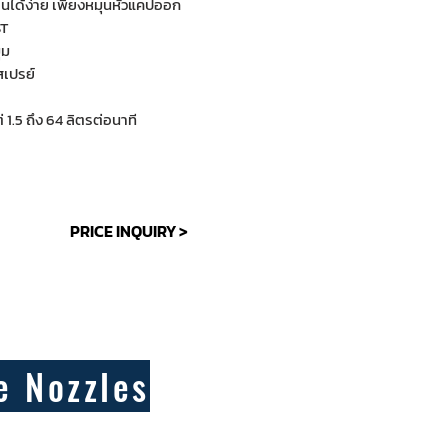
่ยนได้ง่าย เพียงหมุนหัวแคปออก
ST
ุม
สเปรย์
.5 ถึง 64 ลิตรต่อนาที
PRICE INQUIRY >
e Nozzles