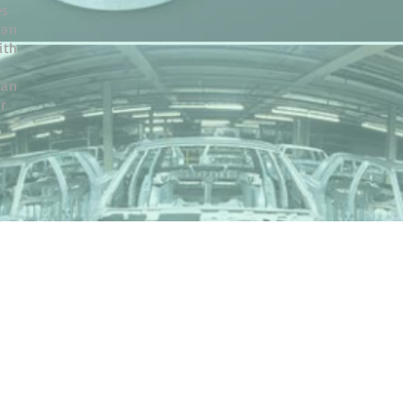
es
 an
ith
 an
r
,
d