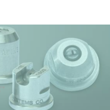
ถาม Call:
0-2911-4761-5
Email :
pawin@pawin.co.th
CONTACT
ble
f