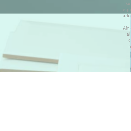
su
equ
add
Air
a
c
h