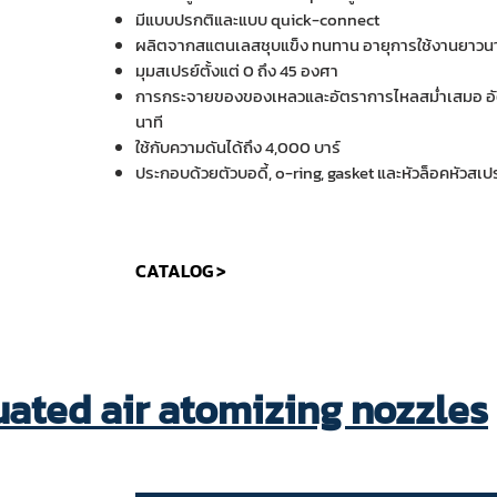
มีแบบปรกติและแบบ quick-connect
ผลิตจากสแตนเลสชุบแข็ง ทนทาน อายุการใช้งานยาวน
มุมสเปรย์ตั้งแต่ 0 ถึง 45 องศา
การกระจายของของเหลวและอัตราการไหลสม่ำเสมอ อัตรา
นาที
ใช้กับความดันได้ถึง 4,000 บาร์
ประกอบด้วยตัวบอดี้, o-ring, gasket และหัวล็อคหัวสเปร
CATALOG >
tuated air atomizing nozzles