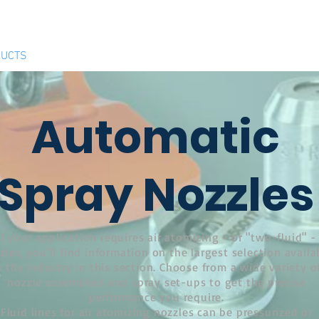
ติดต่อสอบ
hnology
UCTS
CLEANER AND DISINFECTANT
PRODUCTS
Automatic
Spray Nozzles
If your application requires air atomizing - or "two-fluid" -
zles, you'll find information on the largest selection availa
n the industry in this section. Choose from a wide variety o
nozzle assemblies and spray set-ups to get the precise
performance you require.
Fluid lines for air atomizing nozzles can be pressurized or