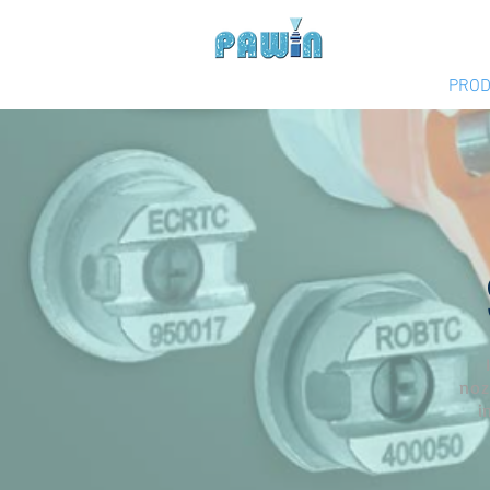
Experts in Spray Tec
HOME
COMPANY
PROD
noz
i