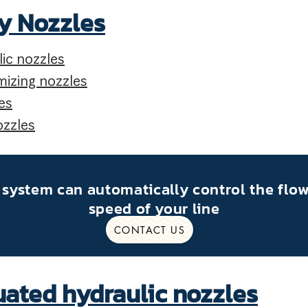
y Nozzles
lic nozzles
omizing nozzles
es
ozzles
 system can automatically control the flow
speed of your line
CONTACT US
tuated hydraulic nozzles