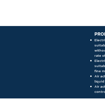
PRO
Electr
suitab
withou
rate o
Electr
suitab
fine m
Air ac
liquid
Air ac
contro