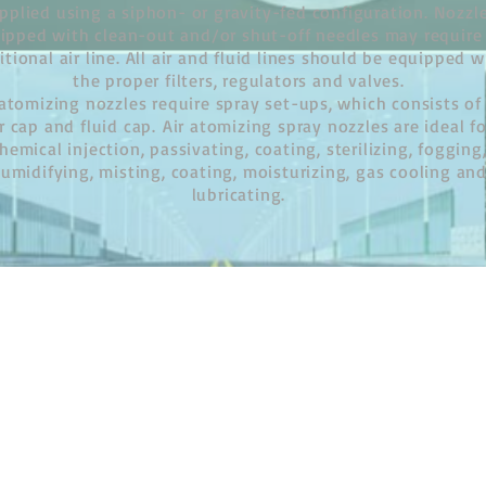
pplied using a siphon- or gravity-fed configuration. Nozzl
ipped with clean-out and/or shut-off needles may require
itional air line. All air and fluid lines should be equipped w
the proper filters, regulators and valves.
 atomizing nozzles require spray set-ups, which consists of
ir cap and fluid cap.
Air atomizing spray nozzles are ideal fo
hemical injection, passivating, coating, sterilizing, fogging
umidifying, misting, coating, moisturizing, gas cooling an
lubricating.