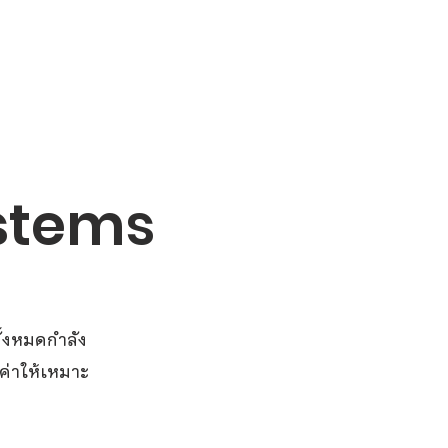
ถาม Call:
0-2911-4761-5
Email :
pawin@pawin.co.th
CONTACT
stems
้งหมดกำลัง
่าให้เหมาะ