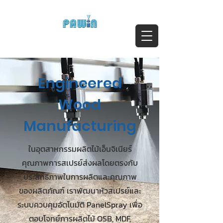
ติดต่อสอบถาม Call:
0-2911-4761-5
Email :
pawin@pawin.co.th
Experts in Spray Technology
Engineered
Wood
Manufacturing
ในอุตสาหกรรมผลิตไม้เอ็นจิเนียร์
คุณภาพการสเปรย์ส่งผลโดยตรงกับ
ประสิทธิภาพในการผลิตและคุณภาพ
ของผลิตภัณฑ์ เราพัฒนาหัวสเปรย์และ
ระบบควบคุมอัตโนมัติ PanelSpray เพื่อ
ตอบโจทย์การผลิตไม้ OSB, MDF,