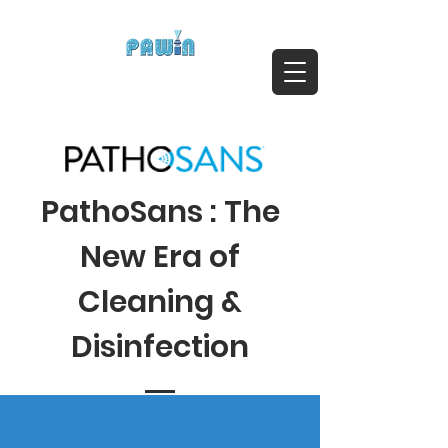
ติดต่อสอบถาม Call:
0-2911-4761-5
Email :
pawin@pawin.co.th
Experts in Spray Technology
PathoSans : The
New Era of
Cleaning &
Disinfection