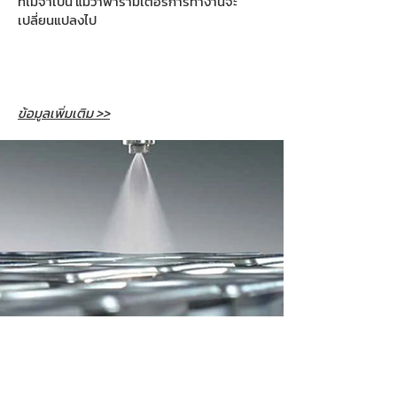
ที่ไม่จำเป็น แม้ว่าพารามิเตอร์การทำงานจะ
เปลี่ยนแปลงไป
ข้อมูลเพิ่มเติม >>