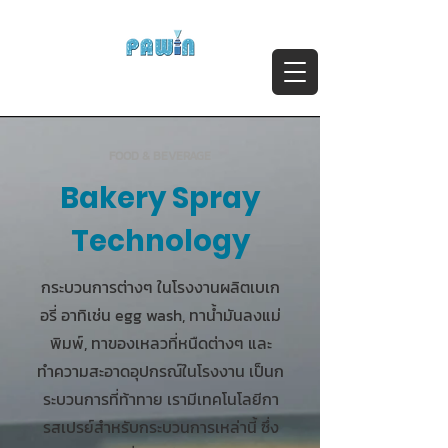
ติดต่อสอบถาม Call:
0-2911-4761-5
Email :
pawin@pawin.co.th
Experts in Spray Technology
FOOD & BEVERAGE
Bakery Spray
Technology
กระบวนการต่างๆ ในโรงงานผลิตเบเก
อรี่ อาทิเช่น egg wash, ทาน้ำมันลงแม่
พิมพ์, ทาของเหลวที่หนืดต่างๆ และ
ทำความสะอาดอุปกรณ์ในโรงงาน เป็นก
ระบวนการที่ท้าทาย เรามีเทคโนโลยีกา
รสเปรย์สำหรับกระบวนการเหล่านี้ ซึ่ง