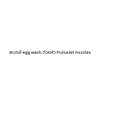
สเปรย์ egg wash ด้วยหัว PulsaJet nozzles