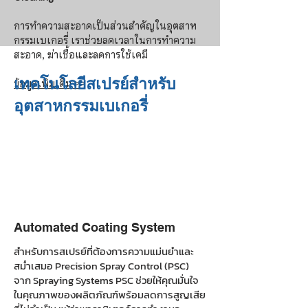
การทำความสะอาดเป็นส่วนสำคัญในอุตสาห
กรรมเบเกอรี่ เราช่วยลดเวลาในการทำความ
สะอาด, ฆ่าเชื้อและลดการใช้เคมี
เทคโนโลยีสเปรย์สำหรับ
ข้อมูลเพิ่มเติม >>
อุตสาหกรรมเบเกอรี่
Automated Coating System
สำหรับการสเปรย์ที่ต้องการความแม่นยำและ
สม่ำเสมอ Precision Spray Control (PSC)
จาก Spraying Systems PSC ช่วยให้คุณมั่นใจ
ในคุณภาพของผลิตภัณฑ์พร้อมลดการสูญเสีย