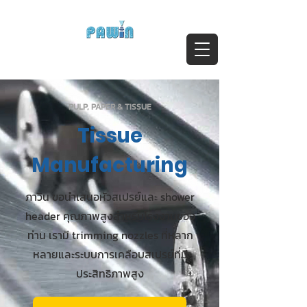
ติดต่อสอบถาม Call:
0-2911-4761-5
Email :
pawin@pawin.co.th
Experts in Spray Technology
PULP, PAPER & TISSUE
Tissue
Manufacturing
ภาวิน ขอนำเสนอหัวสเปรย์และ shower
header คุณภาพสูงสำหรับโรงงานของ
ท่าน เรามี trimming nozzles ที่หลาก
หลายและระบบการเคลือบสเปรย์ที่มี
ประสิทธิภาพสูง