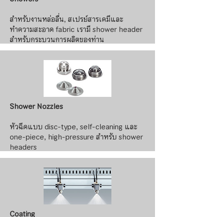
สำหรับงานหล่อลื่น, สเปรย์สารเคมีและ
ทำความสะอาด fabric เรามี shower header
สำหรับกระบวนการผลิตของท่าน
ข้อมูลเพิ่มเติม >>
Shower Nozzles
หัวฉีดแบบ disc-type, self-cleaning และ
one-piece, high-pressure สำหรับ shower
headers
ข้อมูลเพิ่มเติม >>
Coating