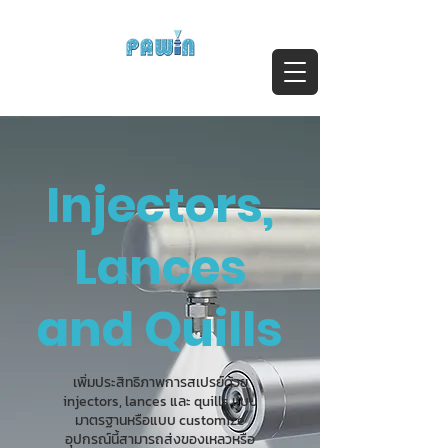
ติดต่อสอบถาม Call:
0-2911-4761-5
Email :
pawin@pawin.co.th
Experts in Spray Technology
Injectors,
Lances
and Quills
เพิ่มประสิทธิภาพการสเปรย์ด้วย
injectors, lances และ quills แบบ
มาตรฐานหรือแบบ customize
อุปกรณ์นี้สามารถส่งของเหลวหรือ