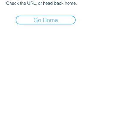
Check the URL, or head back home.
Go Home
EXPERTS IN SPRAY TECHNOLOGY
ให้บริการทั่วประเทศไทย
ทีมวิศวกรในประเทศ
สำรวจ–ติดตั้ง–บริการหลังการขาย
CONTACT
INDUSTRIES
SOLUTIONS
COMPANY
SERVICES
CONTACT