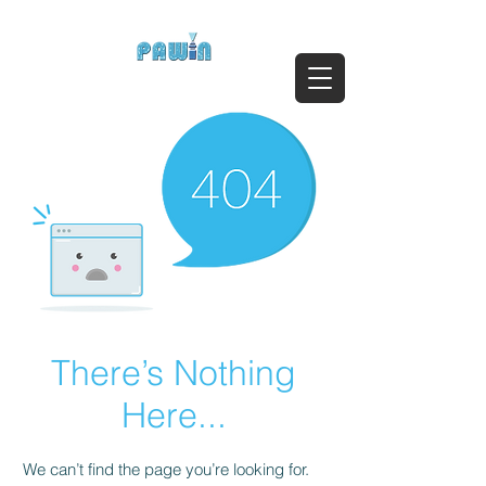
ติดต่อสอบถาม Call:
0-2911-4761-5
Email :
pawin@pawin.co.th
Experts in Spray Technology
There’s Nothing
Here...
We can’t find the page you’re looking for.