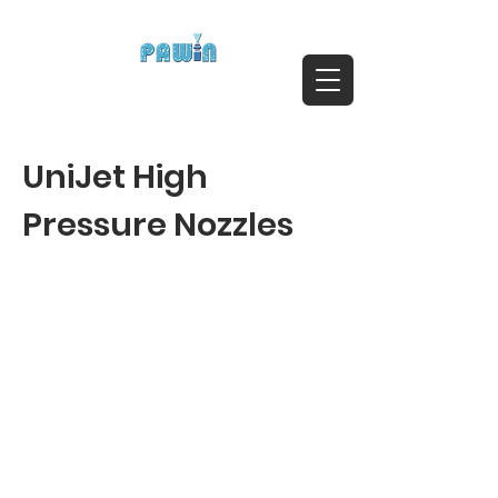
ติดต่อสอบถาม Call:
0-2911-4761-5
Email :
pawin@pawin.co.th
Experts in Spray Technology
UniJet High
Pressure Nozzles