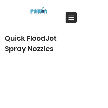
ติดต่อสอบถาม Call:
0-2911-4761-5
Email :
pawin@pawin.co.th
Experts in Spray Technology
Quick FloodJet
Spray Nozzles