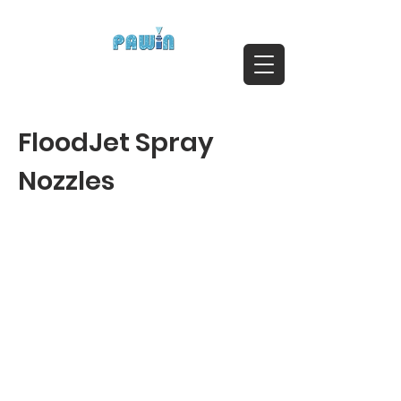
ติดต่อสอบถาม Call:
0-2911-4761-5
Email :
pawin@pawin.co.th
Experts in Spray Technology
FloodJet Spray
Nozzles